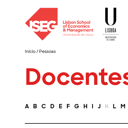
Início
/
Pessoas
Docente
A
B
C
D
E
F
G
H
I
J
K
L
M