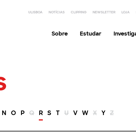
ULISBOA
NOTÍCIAS
CLIPPING
NEWSLETTER
LOJA
Sobre
Estudar
Investi
s
N
O
P
Q
R
S
T
U
V
W
X
Y
Z