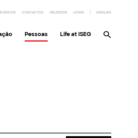
EVENTOS
CONTACTOS
HELPDESK
LOGIN
ENGLISH
gação
Pessoas
Life at ISEG