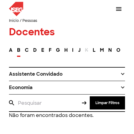
Início
/
Pessoas
Docentes
A
B
C
D
E
F
G
H
I
J
K
L
M
N
O
P
Assistente Convidado
Economia
Limpar Filtros
Não foram encontrados docentes.