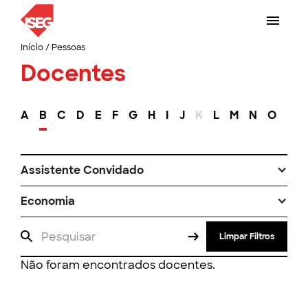
Início
/
Pessoas
Docentes
A
B
C
D
E
F
G
H
I
J
K
L
M
N
O
P
Assistente Convidado
Economia
Limpar Filtros
Não foram encontrados docentes.