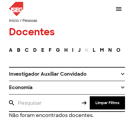
Início
/
Pessoas
Docentes
A
B
C
D
E
F
G
H
I
J
K
L
M
N
O
P
Investigador Auxiliar Convidado
Economia
Limpar Filtros
Não foram encontrados docentes.