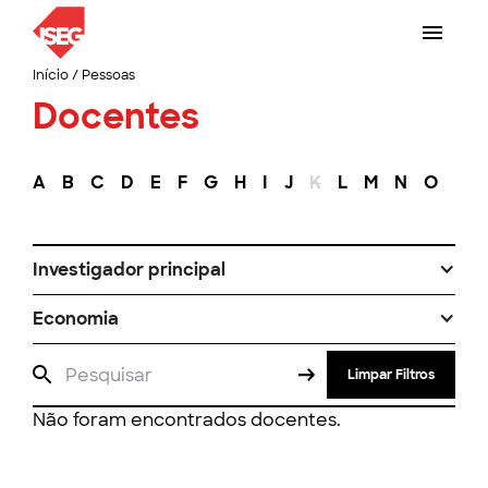
Início
/
Pessoas
Docentes
A
B
C
D
E
F
G
H
I
J
K
L
M
N
O
P
Investigador principal
Economia
Limpar Filtros
Não foram encontrados docentes.