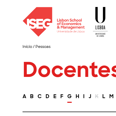
Início
/
Pessoas
Docente
A
B
C
D
E
F
G
H
I
J
K
L
M