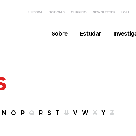
ULISBOA
NOTÍCIAS
CLIPPING
NEWSLETTER
LOJA
Sobre
Estudar
Investi
s
N
O
P
Q
R
S
T
U
V
W
X
Y
Z