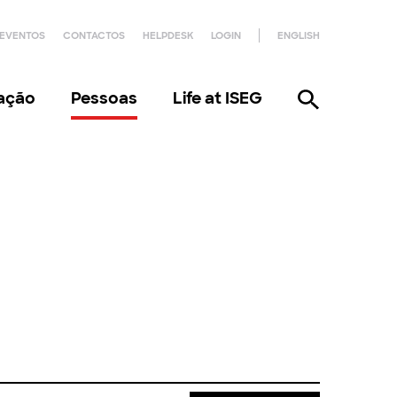
EVENTOS
CONTACTOS
HELPDESK
LOGIN
ENGLISH
gação
Pessoas
Life at ISEG