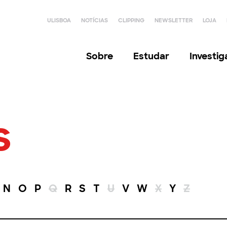
ULISBOA
NOTÍCIAS
CLIPPING
NEWSLETTER
LOJA
Sobre
Estudar
Investi
s
N
O
P
Q
R
S
T
U
V
W
X
Y
Z