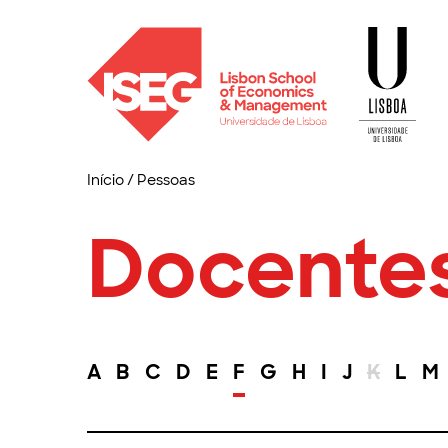
Início
/
Pessoas
Docente
A
B
C
D
E
F
G
H
I
J
K
L
M