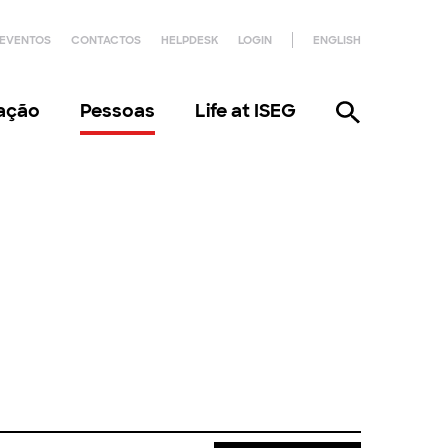
EVENTOS
CONTACTOS
HELPDESK
LOGIN
ENGLISH
gação
Pessoas
Life at ISEG