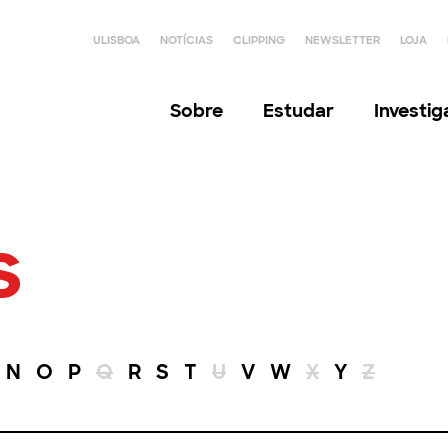
ULISBOA
NOTÍCIAS
CLIPPING
NEWSLETTER
LOJA
Sobre
Estudar
Investi
s
N
O
P
Q
R
S
T
U
V
W
X
Y
Z