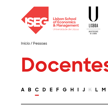
Início
/
Pessoas
Docente
A
B
C
D
E
F
G
H
I
J
K
L
M