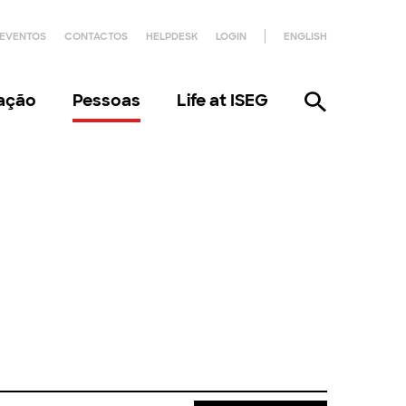
EVENTOS
CONTACTOS
HELPDESK
LOGIN
ENGLISH
gação
Pessoas
Life at ISEG