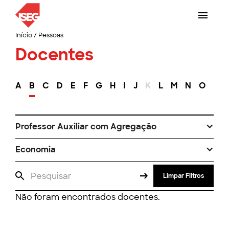
Início
/
Pessoas
Docentes
A
B
C
D
E
F
G
H
I
J
K
L
M
N
O
P
Professor Auxiliar com Agregação
Economia
Limpar Filtros
Não foram encontrados docentes.