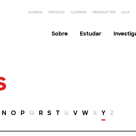
ULISBOA
NOTÍCIAS
CLIPPING
NEWSLETTER
LOJA
Sobre
Estudar
Investi
s
N
O
P
Q
R
S
T
U
V
W
X
Y
Z