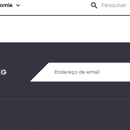
omia
EG