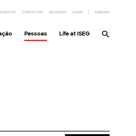
EVENTOS
CONTACTOS
HELPDESK
LOGIN
ENGLISH
gação
Pessoas
Life at ISEG