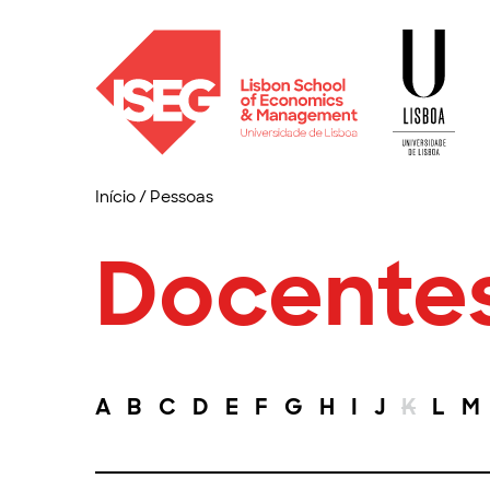
Início
/
Pessoas
Docente
A
B
C
D
E
F
G
H
I
J
K
L
M