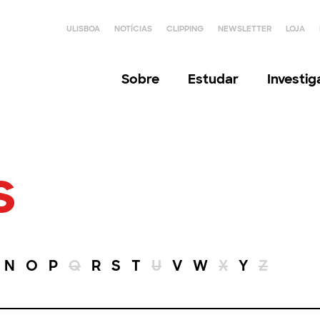
ULISBOA
NOTÍCIAS
CLIPPING
NEWSLETTER
LOJA
Sobre
Estudar
Investi
s
N
O
P
Q
R
S
T
U
V
W
X
Y
Z