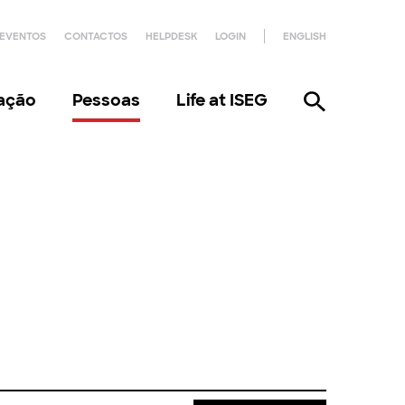
EVENTOS
CONTACTOS
HELPDESK
LOGIN
ENGLISH
gação
Pessoas
Life at ISEG