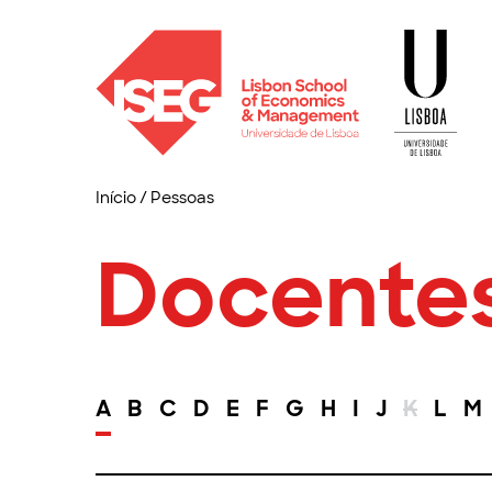
Início
/
Pessoas
Docente
A
B
C
D
E
F
G
H
I
J
K
L
M