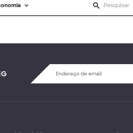
conomia
EG