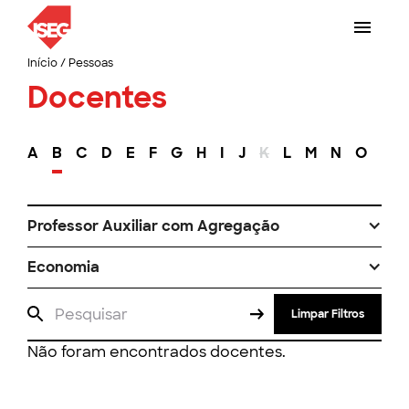
Início
/
Pessoas
Docentes
A
B
C
D
E
F
G
H
I
J
K
L
M
N
O
P
Professor Auxiliar com Agregação
Economia
Limpar Filtros
Não foram encontrados docentes.