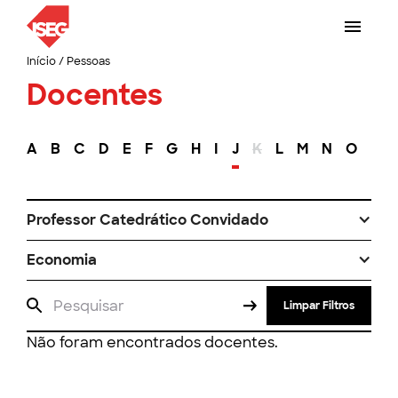
Início
/
Pessoas
Docentes
A
B
C
D
E
F
G
H
I
J
K
L
M
N
O
P
Professor Catedrático Convidado
Economia
Limpar Filtros
Não foram encontrados docentes.