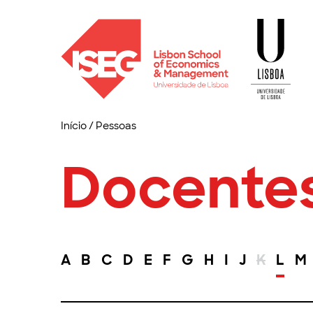
Início
/
Pessoas
Docente
A
B
C
D
E
F
G
H
I
J
K
L
M