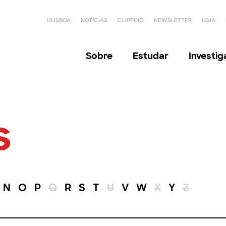
ULISBOA
NOTÍCIAS
CLIPPING
NEWSLETTER
LOJA
Sobre
Estudar
Investi
s
N
O
P
Q
R
S
T
U
V
W
X
Y
Z