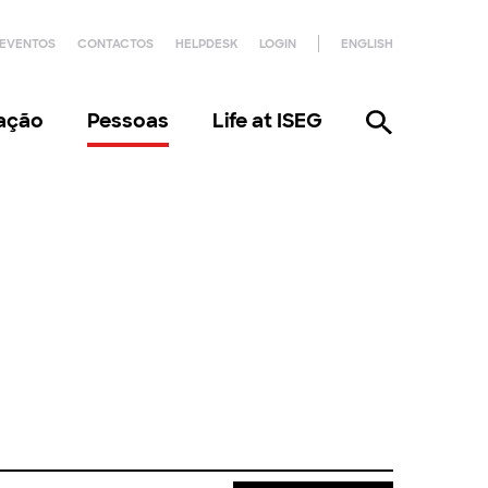
EVENTOS
CONTACTOS
HELPDESK
LOGIN
ENGLISH
gação
Pessoas
Life at ISEG