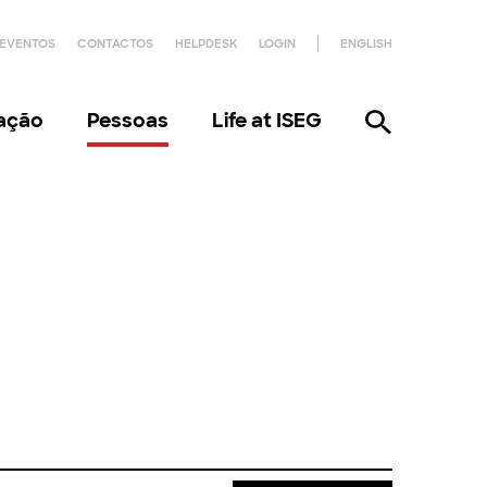
EVENTOS
CONTACTOS
HELPDESK
LOGIN
ENGLISH
gação
Pessoas
Life at ISEG