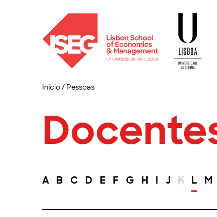
Início
/
Pessoas
Docente
A
B
C
D
E
F
G
H
I
J
K
L
M