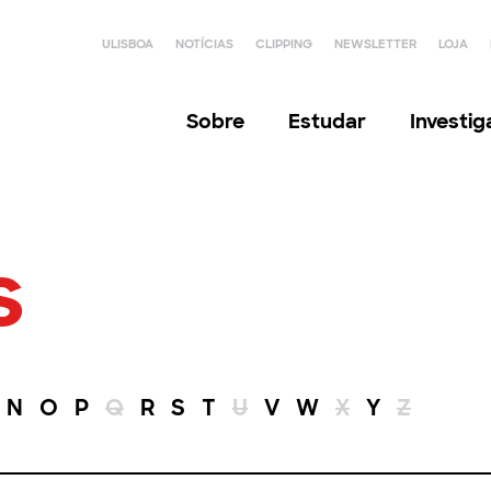
ULISBOA
NOTÍCIAS
CLIPPING
NEWSLETTER
LOJA
Sobre
Estudar
Investi
s
N
O
P
Q
R
S
T
U
V
W
X
Y
Z