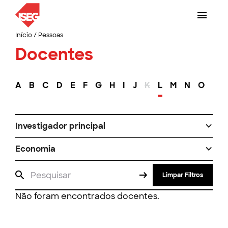
Início
/
Pessoas
Docentes
A
B
C
D
E
F
G
H
I
J
K
L
M
N
O
P
Investigador principal
Economia
Limpar Filtros
Não foram encontrados docentes.