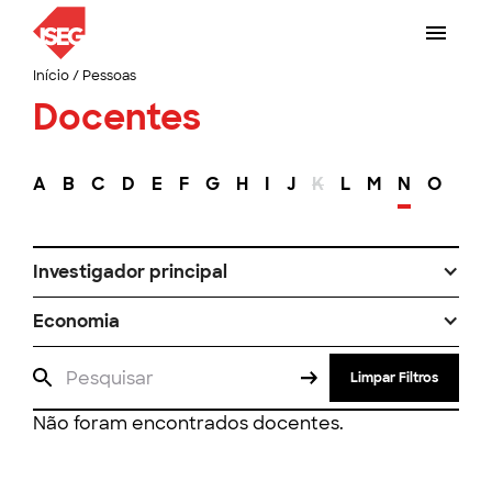
Início
/
Pessoas
Docentes
A
B
C
D
E
F
G
H
I
J
K
L
M
N
O
P
Investigador principal
Economia
Limpar Filtros
Não foram encontrados docentes.