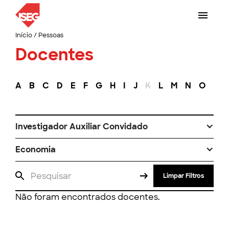
Início
/
Pessoas
Docentes
A
B
C
D
E
F
G
H
I
J
K
L
M
N
O
P
Investigador Auxiliar Convidado
Economia
Limpar Filtros
Não foram encontrados docentes.