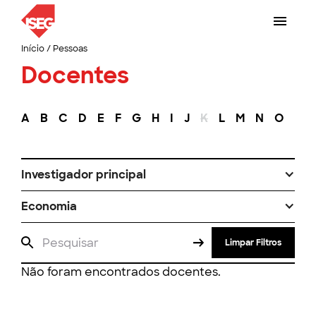
Início
/
Pessoas
Docentes
A
B
C
D
E
F
G
H
I
J
K
L
M
N
O
P
Investigador principal
Economia
Limpar Filtros
Não foram encontrados docentes.