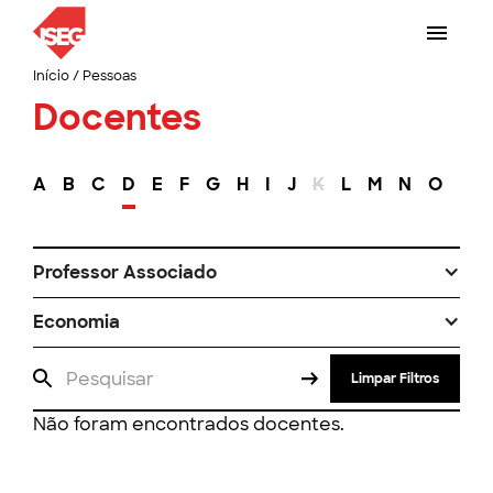
Início
/
Pessoas
Docentes
A
B
C
D
E
F
G
H
I
J
K
L
M
N
O
P
Professor Associado
Economia
Limpar Filtros
Não foram encontrados docentes.