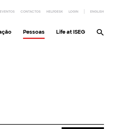
EVENTOS
CONTACTOS
HELPDESK
LOGIN
ENGLISH
gação
Pessoas
Life at ISEG