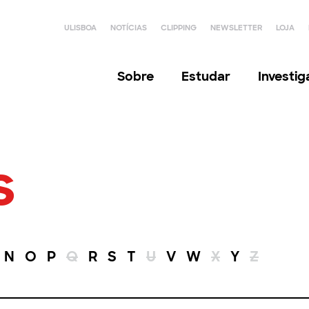
ULISBOA
NOTÍCIAS
CLIPPING
NEWSLETTER
LOJA
Sobre
Estudar
Investi
s
N
O
P
Q
R
S
T
U
V
W
X
Y
Z