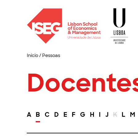
Início
/
Pessoas
Docente
A
B
C
D
E
F
G
H
I
J
K
L
M