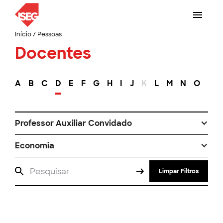
Início
/
Pessoas
Docentes
A
B
C
D
E
F
G
H
I
J
K
L
M
N
O
P
Professor Auxiliar Convidado
Economia
Limpar Filtros