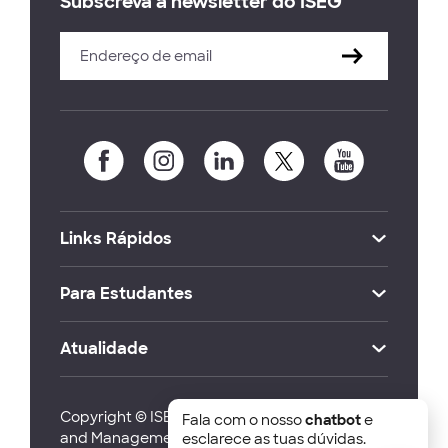
Subscreva a newsletter do ISEG
Links Rápidos
Para Estudantes
Atualidade
Copyright © ISEG Lisbon School of Economics
Fala com o nosso
chatbot
e
and Management 2026
esclarece as tuas dúvidas.