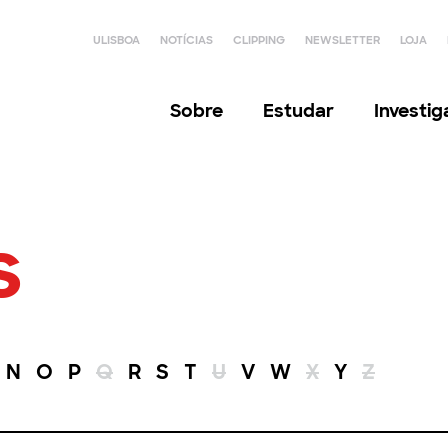
ULISBOA
NOTÍCIAS
CLIPPING
NEWSLETTER
LOJA
Sobre
Estudar
Investi
s
N
O
P
Q
R
S
T
U
V
W
X
Y
Z