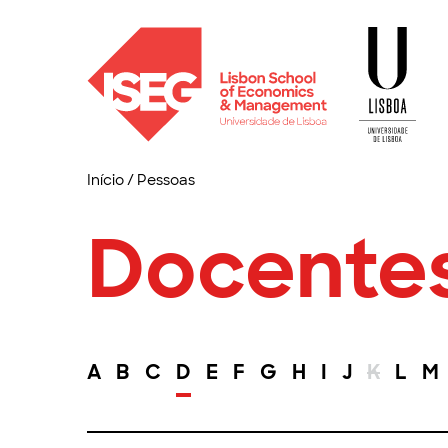
Início
/
Pessoas
Docente
A
B
C
D
E
F
G
H
I
J
K
L
M