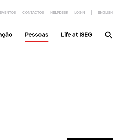
EVENTOS
CONTACTOS
HELPDESK
LOGIN
ENGLISH
gação
Pessoas
Life at ISEG