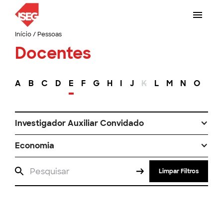
Início
/
Pessoas
Docentes
A
B
C
D
E
F
G
H
I
J
K
L
M
N
O
P
Investigador Auxiliar Convidado
Economia
Limpar Filtros