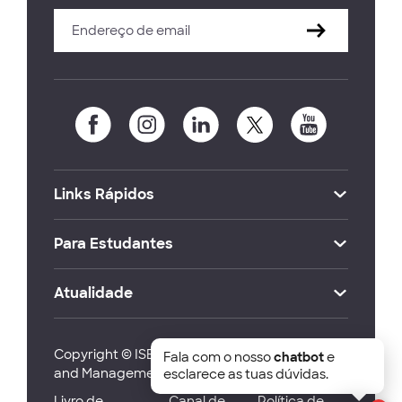
Links Rápidos
Para Estudantes
Atualidade
Copyright © ISEG Lisbon School of Economics
Fala com o nosso
chatbot
e
and Management 2026
esclarece as tuas dúvidas.
Livro de
Canal de
Política de