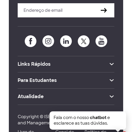
Links Rápidos
Para Estudantes
Atualidade
Copyright © ISEG Lisbon School of Economics
Fala com o nosso
chatbot
e
and Management 2026
esclarece as tuas dúvidas.