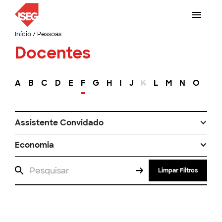
Início
/
Pessoas
Docentes
A
B
C
D
E
F
G
H
I
J
K
L
M
N
O
P
Assistente Convidado
Economia
Limpar Filtros