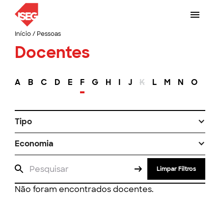
Início
/
Pessoas
Docentes
A
B
C
D
E
F
G
H
I
J
K
L
M
N
O
P
Tipo
Economia
Limpar Filtros
Não foram encontrados docentes.