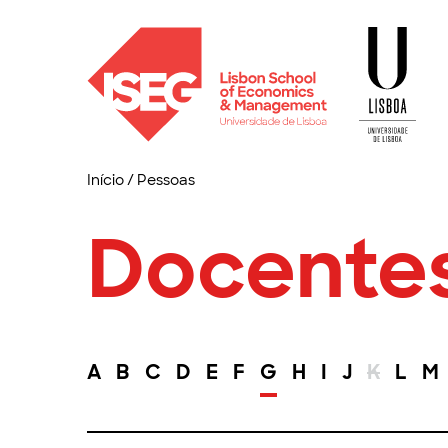
Início
/
Pessoas
Docente
A
B
C
D
E
F
G
H
I
J
K
L
M