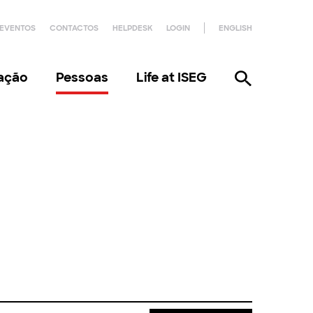
EVENTOS
CONTACTOS
HELPDESK
LOGIN
ENGLISH
gação
Pessoas
Life at ISEG