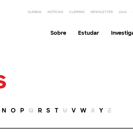
ULISBOA
NOTÍCIAS
CLIPPING
NEWSLETTER
LOJA
Sobre
Estudar
Investi
s
N
O
P
Q
R
S
T
U
V
W
X
Y
Z