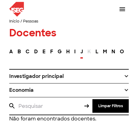
Início
/
Pessoas
Docentes
A
B
C
D
E
F
G
H
I
J
K
L
M
N
O
P
Investigador principal
Economia
Limpar Filtros
Não foram encontrados docentes.