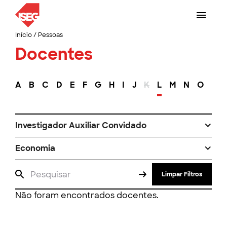
Início
/
Pessoas
Docentes
A
B
C
D
E
F
G
H
I
J
K
L
M
N
O
P
Investigador Auxiliar Convidado
Economia
Limpar Filtros
Não foram encontrados docentes.