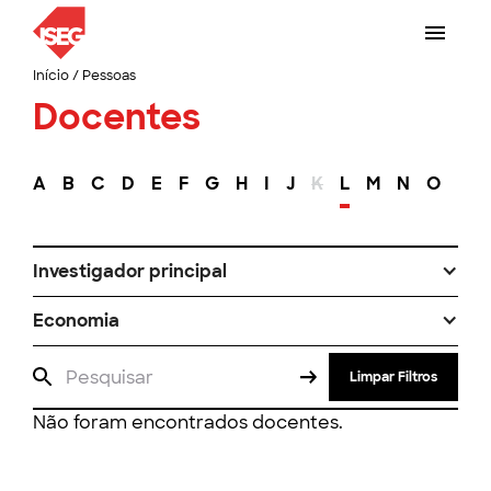
Início
/
Pessoas
Docentes
A
B
C
D
E
F
G
H
I
J
K
L
M
N
O
P
Investigador principal
Economia
Limpar Filtros
Não foram encontrados docentes.