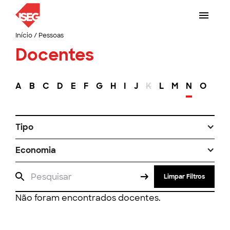
Início
/
Pessoas
Docentes
A
B
C
D
E
F
G
H
I
J
K
L
M
N
O
P
Tipo
Economia
Limpar Filtros
Não foram encontrados docentes.