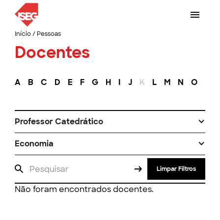
Início
/
Pessoas
Docentes
A
B
C
D
E
F
G
H
I
J
K
L
M
N
O
P
Professor Catedrático
Economia
Limpar Filtros
Não foram encontrados docentes.