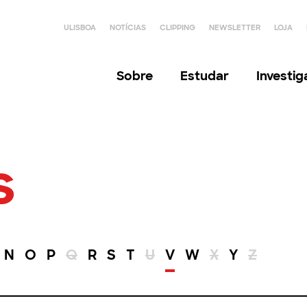
ULISBOA
NOTÍCIAS
CLIPPING
NEWSLETTER
LOJA
Sobre
Estudar
Investi
s
N
O
P
Q
R
S
T
U
V
W
X
Y
Z