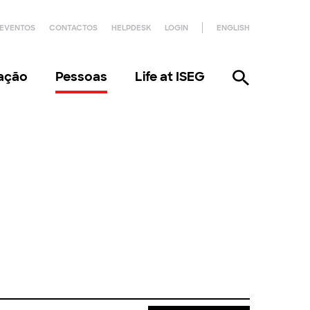
EVENTOS
CONTACTOS
HELPDESK
LOGIN
ENGLISH
gação
Pessoas
Life at ISEG