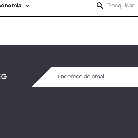
conomia
EG