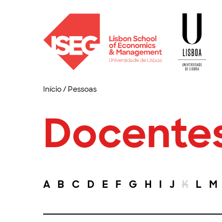
Início
/
Pessoas
Docente
A
B
C
D
E
F
G
H
I
J
K
L
M