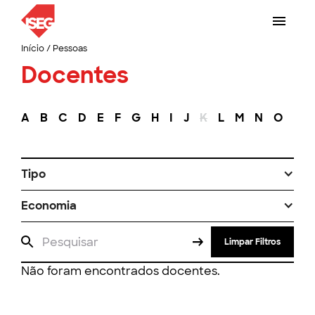
Início
/
Pessoas
Docentes
A
B
C
D
E
F
G
H
I
J
K
L
M
N
O
P
Tipo
Economia
Limpar Filtros
Não foram encontrados docentes.