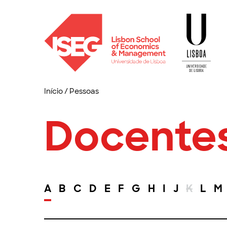
Início
/
Pessoas
Docente
A
B
C
D
E
F
G
H
I
J
K
L
M