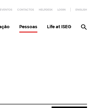
EVENTOS
CONTACTOS
HELPDESK
LOGIN
ENGLISH
gação
Pessoas
Life at ISEG