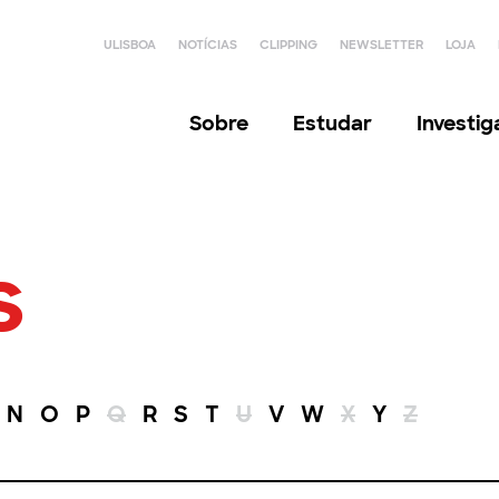
ULISBOA
NOTÍCIAS
CLIPPING
NEWSLETTER
LOJA
Sobre
Estudar
Investi
s
N
O
P
Q
R
S
T
U
V
W
X
Y
Z