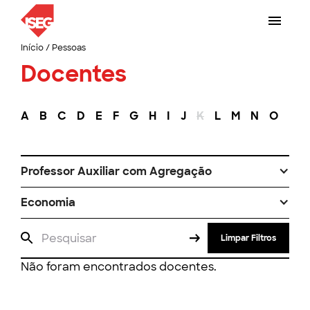
Início
/
Pessoas
Docentes
A
B
C
D
E
F
G
H
I
J
K
L
M
N
O
P
Professor Auxiliar com Agregação
Economia
Limpar Filtros
Não foram encontrados docentes.