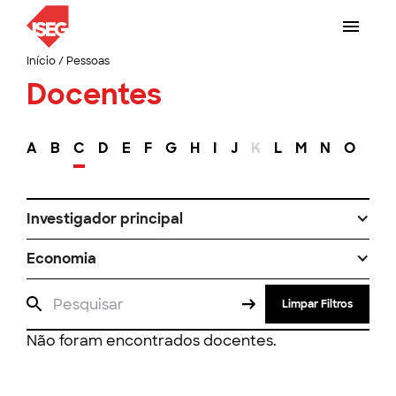
Início
/
Pessoas
Docentes
A
B
C
D
E
F
G
H
I
J
K
L
M
N
O
P
Investigador principal
Economia
Limpar Filtros
Não foram encontrados docentes.