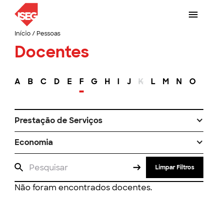
Início
/
Pessoas
Docentes
A
B
C
D
E
F
G
H
I
J
K
L
M
N
O
P
Prestação de Serviços
Economia
Limpar Filtros
Não foram encontrados docentes.