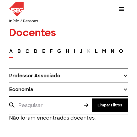
Início
/
Pessoas
Docentes
A
B
C
D
E
F
G
H
I
J
K
L
M
N
O
P
Professor Associado
Economia
Limpar Filtros
Não foram encontrados docentes.