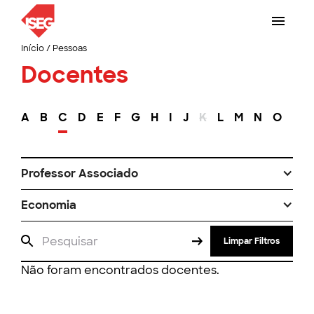
Início
/
Pessoas
Docentes
A
B
C
D
E
F
G
H
I
J
K
L
M
N
O
P
Professor Associado
Economia
Limpar Filtros
Não foram encontrados docentes.