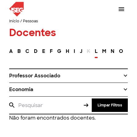
Início
/
Pessoas
Docentes
A
B
C
D
E
F
G
H
I
J
K
L
M
N
O
P
Professor Associado
Economia
Limpar Filtros
Não foram encontrados docentes.