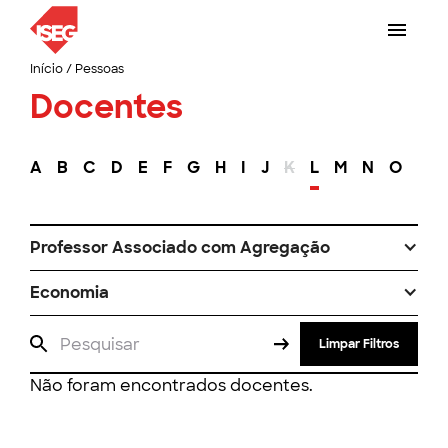
Início
/
Pessoas
Docentes
A
B
C
D
E
F
G
H
I
J
K
L
M
N
O
P
Professor Associado com Agregação
Economia
Limpar Filtros
Não foram encontrados docentes.