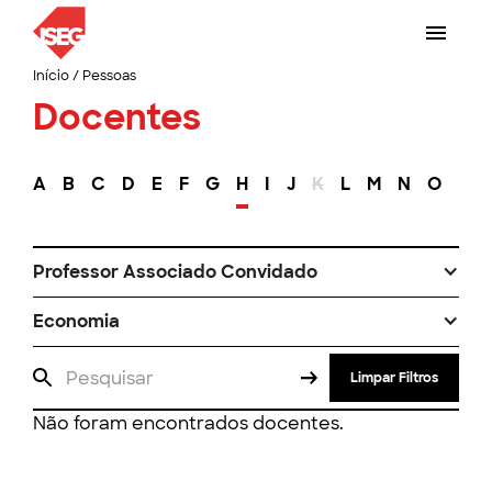
Início
/
Pessoas
Docentes
A
B
C
D
E
F
G
H
I
J
K
L
M
N
O
P
Professor Associado Convidado
Economia
Limpar Filtros
Não foram encontrados docentes.