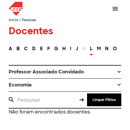
Início
/
Pessoas
Docentes
A
B
C
D
E
F
G
H
I
J
K
L
M
N
O
P
Professor Associado Convidado
Economia
Limpar Filtros
Não foram encontrados docentes.