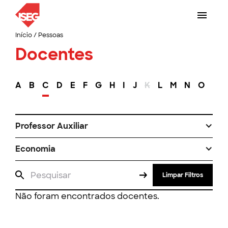
Início
/
Pessoas
Docentes
A
B
C
D
E
F
G
H
I
J
K
L
M
N
O
P
Professor Auxiliar
Economia
Limpar Filtros
Não foram encontrados docentes.