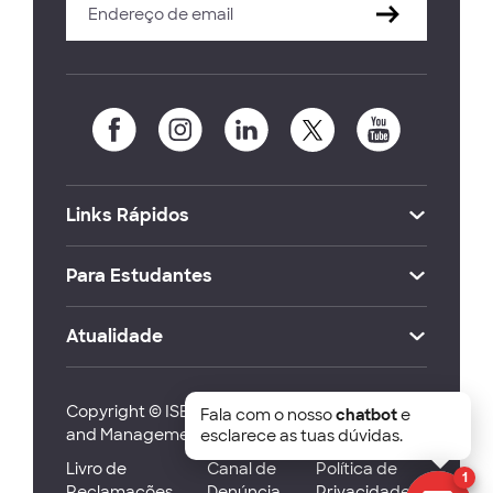
Links Rápidos
Para Estudantes
Atualidade
Copyright © ISEG Lisbon School of Economics
Fala com o nosso
chatbot
e
and Management 2026
esclarece as tuas dúvidas.
Livro de
Canal de
Política de
1
Reclamações
Denúncia
Privacidade