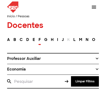
Início
/
Pessoas
Docentes
A
B
C
D
E
F
G
H
I
J
K
L
M
N
O
P
Professor Auxiliar
Economia
Limpar Filtros