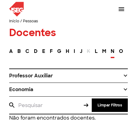
Início
/
Pessoas
Docentes
A
B
C
D
E
F
G
H
I
J
K
L
M
N
O
P
Professor Auxiliar
Economia
Limpar Filtros
Não foram encontrados docentes.