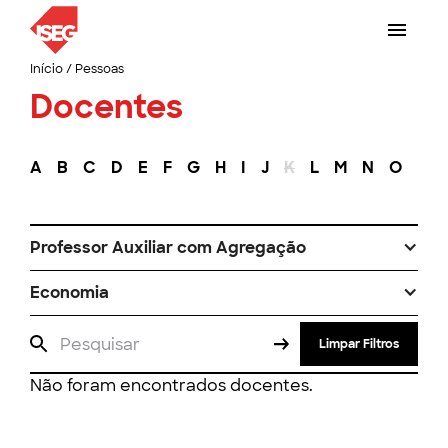
Início
/
Pessoas
Docentes
A
B
C
D
E
F
G
H
I
J
K
L
M
N
O
P
Professor Auxiliar com Agregação
Economia
Limpar Filtros
Não foram encontrados docentes.