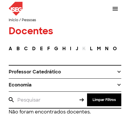
Início
/
Pessoas
Docentes
A
B
C
D
E
F
G
H
I
J
K
L
M
N
O
P
Professor Catedrático
Economia
Limpar Filtros
Não foram encontrados docentes.