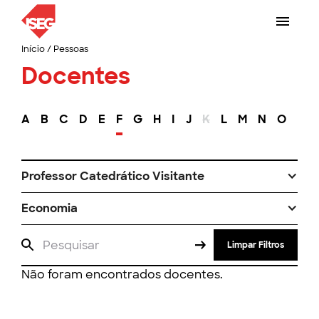
Início
/
Pessoas
Docentes
A
B
C
D
E
F
G
H
I
J
K
L
M
N
O
P
Professor Catedrático Visitante
Economia
Limpar Filtros
Não foram encontrados docentes.